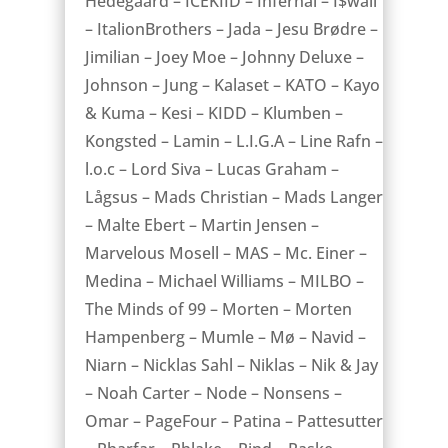
Hedegaard – ICEKIID – Infernal – I$wall
– ItalionBrothers – Jada – Jesu Brødre –
Jimilian – Joey Moe – Johnny Deluxe –
Johnson – Jung – Kalaset – KATO – Kayo
& Kuma – Kesi – KIDD – Klumben –
Kongsted – Lamin – L.I.G.A – Line Rafn –
l.o.c – Lord Siva – Lucas Graham –
Lågsus – Mads Christian – Mads Langer
– Malte Ebert – Martin Jensen –
Marvelous Mosell – MAS – Mc. Einer –
Medina – Michael Williams – MILBO –
The Minds of 99 – Morten – Morten
Hampenberg – Mumle – Mø – Navid –
Niarn – Nicklas Sahl – Niklas – Nik & Jay
– Noah Carter – Node – Nonsens –
Omar – PageFour – Patina – Pattesutter