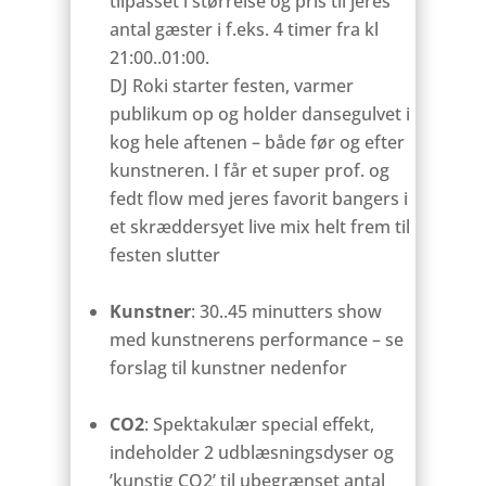
tilpasset i størrelse og pris til jeres
antal gæster
i f.eks. 4 timer fra kl
21:00..01:00.
DJ Roki starter festen, varmer
publikum op og holder dansegulvet i
kog hele aftenen – både før og efter
kunstneren. I får et super prof. og
fedt flow med jeres favorit bangers i
et skræddersyet live mix helt frem til
festen slutter
.
Kunstner
: 30..45 minutters show
med kunstnerens performance – se
forslag til kunstner nedenfor
.
CO2
: Spektakulær special effekt,
indeholder 2 udblæsningsdyser og
’kunstig CO2’ til ubegrænset antal