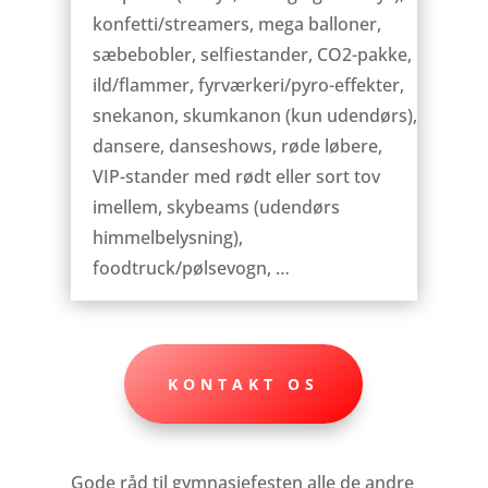
konfetti/streamers, mega balloner,
sæbebobler, selfiestander, CO2-pakke,
ild/flammer, fyrværkeri/pyro-effekter,
snekanon, skumkanon (kun udendørs),
dansere, danseshows, røde løbere,
VIP-stander med rødt eller sort tov
imellem, skybeams (udendørs
himmelbelysning),
foodtruck/pølsevogn, …
KONTAKT OS
Gode råd til gymnasiefesten alle de andre