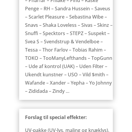
– Pharfar – Phlake – Pind – Raske
Penge – RH – Sandra Hussein – Saveus
– Scarlet Pleasure – Sebastina Wibe –
Snavs – Shaka Loveless – Sivas – Skinz –
Snuffi – Specktors – STEPZ – Suspekt –
Svea S – Svendstrup & Vendelboe –
Tessa – Thor Farlov – Tobias Rahim –
TOKO – TooManyLefthands – TopGunn
– Ude af kontrol (UAK) – Uden Filter –
Ukendt kunstner – USO – Vild $mith –
Wafande – Xander – Yepha – Yo Johnny
– Zididada – Zindy …
Forslag til special effekter:
UV-pakke (UV-lys, maling og knæklys),